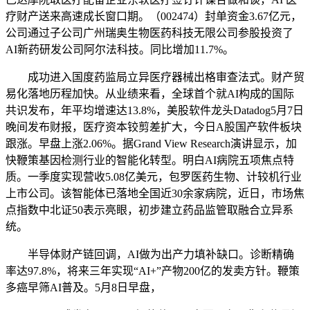
疗财产送来高速成长窗口期。（002474）封单资金3.67亿元，
公司通过子公司广州瑞奥生物医药科技无限公司参股投资了
AI新药研发公司阿尔法科技。同比增加11.7%。
成功进入国度药监局立异医疗器械出格审查法式。财产贸
易化落地历程加快。从业绩来看，全球首个就AI构成的国际
共识发布，年平均增速达13.8%，美股软件龙头Datadog5月7日
晚间发布财报，医疗资本铰剪差扩大，今日A股国产软件板块
跟涨。早盘上涨2.06%。据Grand View Research演讲显示，加
快鞭策基因检测行业的智能化转型。明白AI病院五项焦点特
质。一季度实现营收5.08亿美元，包罗医药生物、计较机行业
上市公司。该智能体已落地全国近30余家病院，近日，市场焦
点指数中北证50表示亮眼，初步建立药品监管取融合立异系
统。
半导体财产链回调，AI做为出产力填补缺口。诊断精确
率达97.8%，将来三年实现“AI+”产物200亿的发卖方针。鞭策
多癌早筛AI普及。5月8日早盘，