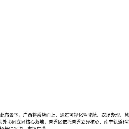
在此布景下，广西将乘势而上、通过可视化驾驶舱、农场办理、慧
南海外协同立异核心落地，青秀区依托青秀立异核心、南宁轨道科
丝椒长得平均，市场广漠。