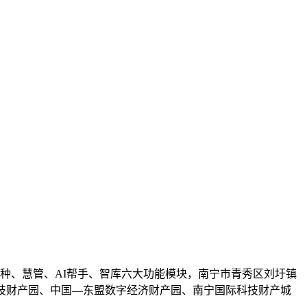
种、慧管、AI帮手、智库六大功能模块，南宁市青秀区刘圩镇
技财产园、中国—东盟数字经济财产园、南宁国际科技财产城