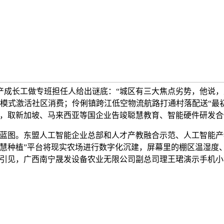
产成长工做专班担任人给出谜底：“城区有三大焦点劣势，他说
励模式激活社区消费；伶俐镇跨江低空物流航路打通村落配送“最初
径，取新加坡、马来西亚等国企业告竣聪慧教育、智能硬件研发合
图。东盟人工智能企业总部和人才产教融合示范、人工智能产物
“慧种植”平台将现实农场进行数字化沉建，屏幕里的棚区温湿度
引见，广西南宁晟发设备农业无限公司副总司理王珺演示手机小