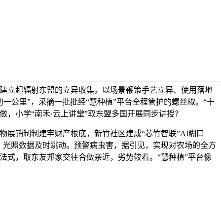
，建立起辐射东盟的立异收集。以场景鞭策手艺立异、使用落地
一公里”，采摘一批批经“慧种植”平台全程管护的螺丝椒。“十
做，小学“南禾·云上讲堂”取东盟多国开展同步讲授？
展销制制建牢财产根底，新竹社区建成“芯竹智联”AI糊口
、光照数据及时跳动。预警病虫害，据引见，实现对农场的全方
法式，取东友邦家交往合做亲近，劣势较着。“慧种植”平台像