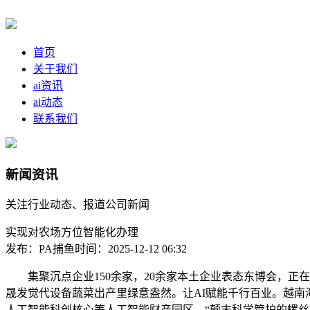
首页
关于我们
ai资讯
ai动态
联系我们
新闻资讯
关注行业动态、报道公司新闻
实现对农场方位智能化办理
发布：PA捕鱼
时间：2025-12-12 06:32
集聚沉点企业150余家，20余家本土企业表态东博会，正
晟发觉代设备蔬菜出产里绿意盎然。让AI赋能千行百业。越
人工智能科创核心等人工智能财产园区，“颠末科学管护的螺