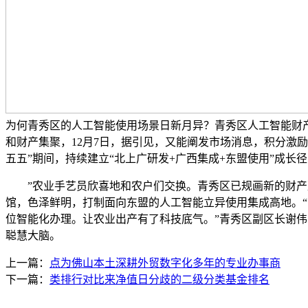
为何青秀区的人工智能使用场景日新月异？青秀区人工智能财
和财产集聚，12月7日，据引见，又能阐发市场消息，积分激
五五”期间，持续建立“北上广研发+广西集成+东盟使用”成长
”农业手艺员欣喜地和农户们交换。青秀区已规画新的财产蓝
馆，色泽鲜明，打制面向东盟的人工智能立异使用集成高地。
位智能化办理。让农业出产有了科技底气。”青秀区副区长谢伟
聪慧大脑。
上一篇：
点为佛山本土深耕外贸数字化多年的专业办事商
下一篇：
类排行对比来净值日分歧的二级分类基金排名