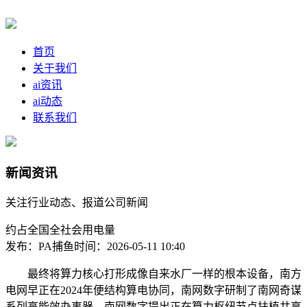
首页
关于我们
ai资讯
ai动态
联系我们
新闻资讯
关注行业动态、报道公司新闻
约占全国全社会用电量
发布：PA捕鱼
时间：2026-05-11 10:40
最终将算力核心打形成像自来水厂一样的根本设备，南方
电网早正在2024年便结构算电协同，南网数字研制了南网奇谋
系列高能效办事器，南网数字提出正在算力枢纽节点扶植共享