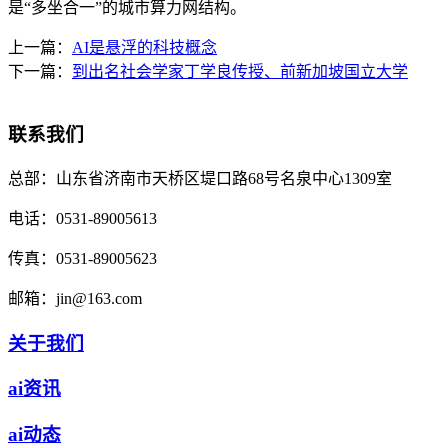
是“多坐合一”的城市算力网结构。
上一篇：
AI是悬浮的科技概念
下一篇：
到出名社会学家丁学良传授、前新加坡国立大学
联系我们
总部：
山东省济南市天桥区堤口路68号名泉中心1309室
电话：
0531-89005613
传真：
0531-89005623
邮箱：
jin@163.com
关于我们
ai资讯
ai动态