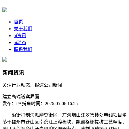
首页
关于我们
ai资讯
ai动态
联系我们
新闻资讯
关注行业动态、报道公司新闻
建立高端送宾界面
发布：PA捕鱼
时间：2026-05-06 16:55
沿街打制海派摩登街区，左海烟山江翠售楼处电线项目坐
落于福州市仓山区南滨江上渡板块，飘窗格栅提拔工艺精度，
项目紧邻烟台山汗青风貌区取闽节点，营制那种“烟山华灯、