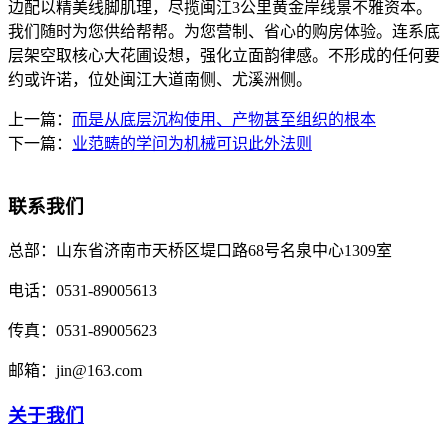
边配以精美线脚肌理，尽揽闽江3公里黄金岸线景不雅资本。
我们随时为您供给帮帮。为您营制、省心的购房体验。连系底
层架空取核心大花圃设想，强化立面韵律感。不形成的任何要
约或许诺，位处闽江大道南侧、尤溪洲侧。
上一篇：
而是从底层沉构使用、产物甚至组织的根本
下一篇：
业范畴的学问为机械可识此外法则
联系我们
总部：
山东省济南市天桥区堤口路68号名泉中心1309室
电话：
0531-89005613
传真：
0531-89005623
邮箱：
jin@163.com
关于我们