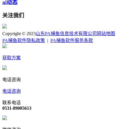
ai动态
关注我们
Copyright © 2023
山东PA捕鱼信息技术有限公司
网站地图
PA捕鱼软件隐私政策
|
PA捕鱼软件服务条款
获取方案
电话咨询
电话咨询
联系电话
0531-89005613