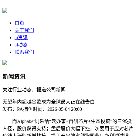
首页
关于我们
ai资讯
ai动态
联系我们
新闻资讯
关注行业动态、报道公司新闻
无望年内超越谷歌成为全球最大正在线告白
发布：PA捕鱼
时间：2026-05-04 20:00
而Alphabet则采纳“云办事+自研芯片+生态投资”的三沉投
入径，股价获得支持；盘后股价大幅下挫，次要用于应对芯片
价钱上涨取新增扶植，投入产出效率领跑同业！净利润激增